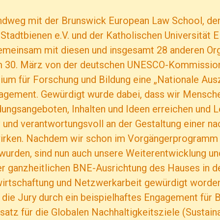
ndweg mit der Brunswick European Law School, d
adtbienen e.V. und der Katholischen Universität E
einsam mit diesen und insgesamt 28 anderen Org
am 30. März von der deutschen UNESCO-Kommissio
ium für Forschung und Bildung eine „Nationale Aus
gement. Gewürdigt wurde dabei, dass wir Mensch
dungsangeboten, Inhalten und Ideen erreichen und 
v und verantwortungsvoll an der Gestaltung einer na
wirken. Nachdem wir schon im Vorgängerprogramm
wurden, sind nun auch unsere Weiterentwicklung un
er ganzheitlichen BNE-Ausrichtung des Hauses in d
irtschaftung und Netzwerkarbeit gewürdigt worde
 die Jury durch ein beispielhaftes Engagement für
atz für die Globalen Nachhaltigkeitsziele (Sustain