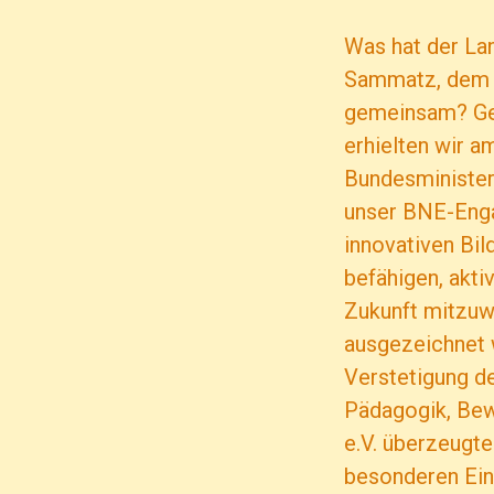
Was hat der La
Sammatz, dem St
gemeinsam? Gem
erhielten wir 
Bundesminister
unser BNE-Enga
innovativen Bil
befähigen, akti
Zukunft mitzu
ausgezeichnet 
Verstetigung d
Pädagogik, Bew
e.V. überzeugte
besonderen Eins