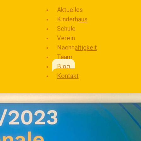
Aktuelles
Kinderhaus
Schule
Verein
Nachhaltigkeit
Team
KINDERHAUS UND STAATLICH ANERKANNTE GRUNDSCHULE
Blog
IN FREIER TRÄGERSCHAFT
Kontakt