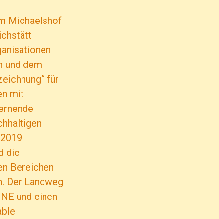
em Michaelshof
ichstätt
anisationen
n und dem
zeichnung“ für
en mit
Lernende
chhaltigen
 2019
d die
en Bereichen
n. Der Landweg
 BNE und einen
able