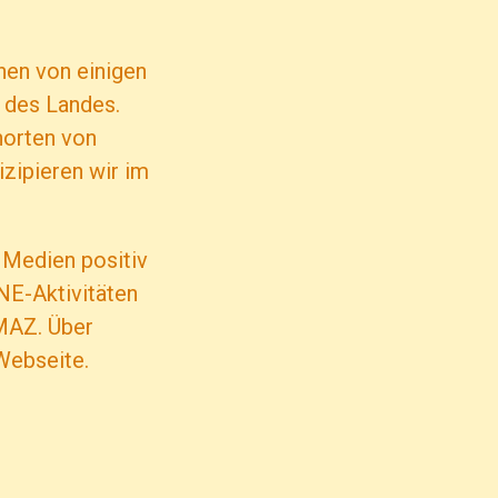
hen von einigen
en des Landes.
norten von
izipieren wir im
 Medien positiv
NE-Aktivitäten
 MAZ. Über
 Webseite.