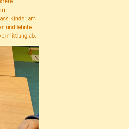
nkrete
um
dass Kinder am
en und lehnte
ermittlung ab.