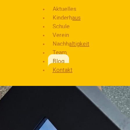
Aktuelles
Kinderhaus
Schule
Verein
Nachhaltigkeit
Team
KINDERHAUS UND STAATLICH ANERKANNTE GRUNDSCHULE
Blog
IN FREIER TRÄGERSCHAFT
Kontakt