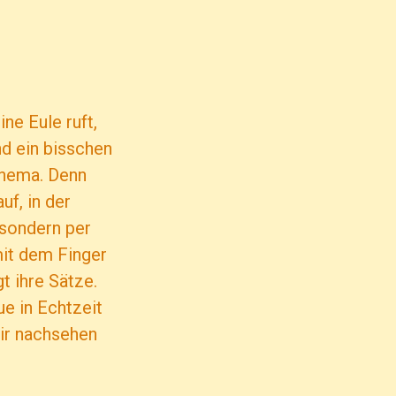
ne Eule ruft,
nd ein bisschen
 Thema. Denn
uf, in der
sondern per
mit dem Finger
t ihre Sätze.
e in Echtzeit
wir nachsehen