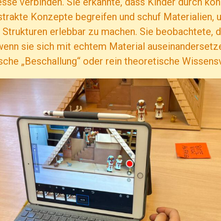
sse verbinden. Sie erkannte, dass Kinder durch ko
strakte Konzepte begreifen und schuf Materialien, 
Strukturen erlebbar zu machen. Sie beobachtete, 
wenn sie sich mit echtem Material auseinandersetz
sche „Beschallung“ oder rein theoretische Wissensv