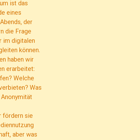
um ist das
de eines
Abends, der
rn die Frage
r im digitalen
gleiten können.
pen haben wir
n erarbeitet:
lfen? Welche
verbieten? Was
ie Anonymität
r fördern sie
ediennutzung
aft, aber was