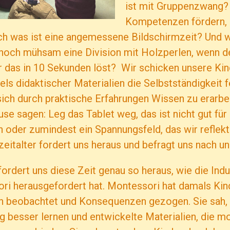
ist mit Gruppenzwang?
Kompetenzen fördern, 
ch was ist eine angemessene Bildschirmzeit? Und 
 noch mühsam eine Division mit Holzperlen, wenn d
 das in 10 Sekunden löst? Wir schicken unsere Kin
tels didaktischer Materialien die Selbstständigkeit f
sich durch praktische Erfahrungen Wissen zu erarbe
use sagen: Leg das Tablet weg, das ist nicht gut für 
 oder zumindest ein Spannungsfeld, das wir reflekt
eitalter fordert uns heraus und befragt uns nach un
fordert uns diese Zeit genau so heraus, wie die Indu
ri herausgefordert hat. Montessori hat damals Ki
ten beobachtet und Konsequenzen gezogen. Sie sah,
 besser lernen und entwickelte Materialien, die m