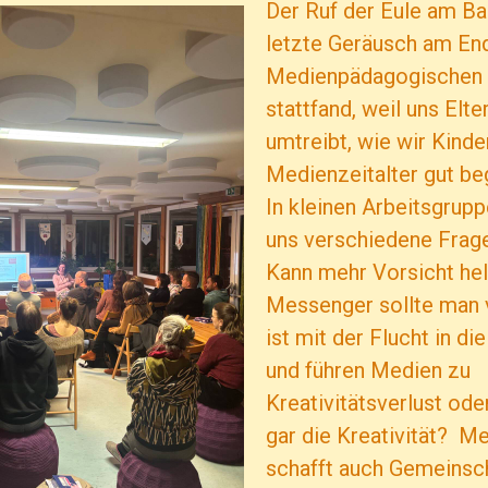
Der Ruf der Eule am Ba
letzte Geräusch am En
Medienpädagogischen 
stattfand, weil uns Elte
umtreibt, wie wir Kinde
Medienzeitalter gut be
In kleinen Arbeitsgrup
uns verschiedene Frage
Kann mehr Vorsicht he
Messenger sollte man 
ist mit der Flucht in d
und führen Medien zu
Kreativitätsverlust ode
gar die Kreativität? M
schafft auch Gemeinsch